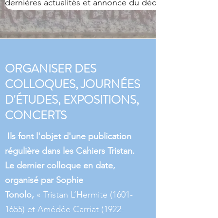
dernières actualités et annonce du décès de l'un de n
ORGANISER DES
COLLOQUES, JOURNÉES
D'ÉTUDES, EXPOSITIONS,
CONCERTS
Ils font l'objet d'une publication
régulière dans les Cahiers Tristan.
Le dernier colloque en date,
organisé par Sophie
Tonolo,
« Tristan L’Hermite
(1601-
1655)
et Amédée Carriat
(1922-