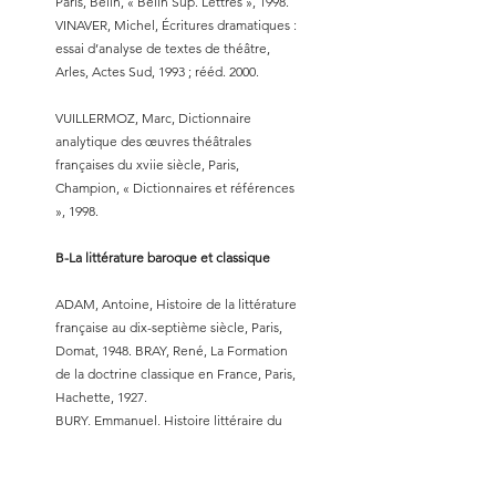
Paris, Belin, « Belin Sup. Lettres », 1998.
VINAVER, Michel, Écritures dramatiques :
essai d’analyse de textes de théâtre,
Arles, Actes Sud, 1993 ; rééd. 2000.
VUILLERMOZ, Marc, Dictionnaire
analytique des œuvres théâtrales
françaises du xviie siècle, Paris,
Champion, « Dictionnaires et références
», 1998.
B-La littérature baroque et classique
ADAM, Antoine, Histoire de la littérature
française au dix-septième siècle, Paris,
Domat, 1948. BRAY, René, La Formation
de la doctrine classique en France, Paris,
Hachette, 1927.
BURY, Emmanuel, Histoire littéraire du
XVIIe siècle, Paris, Colin, « 128 », 2015.
BURY, Emmanuel, Littérature et