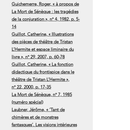
Guichemerre, Roger, « à propos de
La Mort de Sénèque : les tragédies
de la conjuration », n° 4, 1982, p. 5-
14
Guillot, Catherine, « Illustrations
des pièces de théâtre de Tristan
L’Hermite et espace liminaire du
livre », n° 29, 2007, p. 60-78
Guillot, Catherine, « La fonction
didactique du frontispice dans le
théâtre de Tristan L’Hermite »,
n° 22, 2000, p. 17-35
La Mort de Sénèque, n° 7, 1985
(numéro spécial)
Laubner, Jérôme, « ‘Tant de
chimères et de monstres
fantasques’. Les visions intérieures