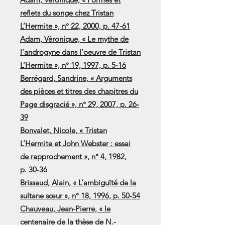
reflets du songe chez Tristan
L’Hermite », n° 22, 2000, p. 47-61
Adam, Véronique, « Le mythe de
l’androgyne dans l’oeuvre de Tristan
L’Hermite », n° 19, 1997, p. 5-16
Berrégard, Sandrine, « Arguments
des pièces et titres des chapitres du
Page disgracié », n° 29, 2007, p. 26-
39
Bonvalet, Nicole, « Tristan
L’Hermite et John Webster : essai
de rapprochement », n° 4, 1982,
p. 30-36
Brissaud, Alain, « L’ambiguïté de la
sultane sœur », n° 18, 1996, p. 50-54
Chauveau, Jean-Pierre, « le
centenaire de la thèse de N.-