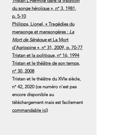
Tristan L’Hermite dans la tradition
du songe héroïque », n° 3, 1981,
p. 5-10
Philipps, Lionel, « Tragédies du
mensonge et mensongères :
La
Mort de Sénèque
et La Mort
d’Agrippine », n° 31, 2009, p. 70-77
Tristan et la politique, n° 16, 1994
Tristan et le théâtre de son temps,
n° 30, 2008
Tristan et le théâtre du XVIe siècle,
n° 42, 2020 (ce numéro n'est pas
encore disponible au
téléchargement mais est facilement
commandable ici)