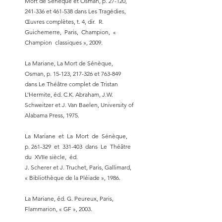
Mort de Sénèque et Osman, p. 27-120,
241-336 et 461-538 dans Les Tragédies,
Œuvres complètes, t. 4, dir. R.
Guichemerre, Paris, Champion, «
Champion classiques », 2009.
La Mariane, La Mort de Sénèque,
Osman, p. 15-123, 217-326 et 763-849
dans Le Théâtre complet de Tristan
L’Hermite, éd. C.K. Abraham, J.W.
Schweitzer et J. Van Baelen, University of
Alabama Press, 1975.
La Mariane et La Mort de Sénèque,
p. 261-329 et 331-403 dans Le Théâtre
du XVIIe siècle, éd.
J. Scherer et J. Truchet, Paris, Gallimard,
« Bibliothèque de la Pléiade », 1986.
La Mariane, éd. G. Peureux, Paris,
Flammarion, « GF », 2003.