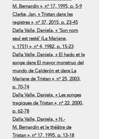
M. Bernardin », n° 17, 1995, p. 5-9
Clarke, Jan, « Tristan dans les
registres », n° 37, 2015, p. 23-45
Dalla Valle, Daniela, « ’Son nom
seul est resté’ (La Mariane,
v. 1751) », n° 4, 1982, p. 15-23
Dalla Valle, Daniela, « El hado et le
songe dans El mayor monstruo del
mundo de Calderón et dans La
Mariane de Tristan », n° 25, 2003,
p. 70-74
Dalla Valle, Daniela, « Les songes
tragiques de Tristan », n° 22, 2000,
p. 62-78
Dalla Valle, Daniela, « N.-
M. Bernardin et le théâtre de
Tristan », n° 17, 1995, p. 13-18