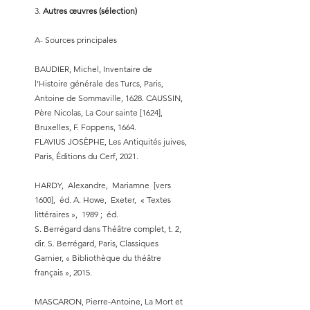
3.
Autres œuvres (sélection)
A- Sources principales
BAUDIER, Michel, Inventaire de
l’Histoire générale des Turcs, Paris,
Antoine de Sommaville, 1628. CAUSSIN,
Père Nicolas, La Cour sainte [1624],
Bruxelles, F. Foppens, 1664.
FLAVIUS JOSÈPHE, Les Antiquités juives,
Paris, Éditions du Cerf, 2021.
HARDY, Alexandre, Mariamne [vers
1600], éd. A. Howe, Exeter, « Textes
littéraires », 1989 ; éd.
S. Berrégard dans Théâtre complet, t. 2,
dir. S. Berrégard, Paris, Classiques
Garnier, « Bibliothèque du théâtre
français », 2015.
MASCARON, Pierre-Antoine, La Mort et