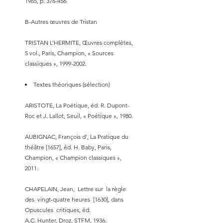
1965, p. 376-456.
B-Autres œuvres de Tristan
TRISTAN L’HERMITE, Œuvres complètes,
5 vol., Paris, Champion, « Sources
classiques »,
1999-2002
.
Textes théoriques (sélection)
ARISTOTE, La Poétique, éd. R. Dupont-
Roc et J. Lallot, Seuil, « Poétique », 1980.
AUBIGNAC, François d’, La Pratique du
théâtre [1657], éd. H. Baby, Paris,
Champion, « Champion classiques »,
2011.
CHAPELAIN, Jean, Lettre sur la règle
des vingt-quatre heures [1630], dans
Opuscules critiques, éd.
A.C. Hunter, Droz, STFM, 1936.