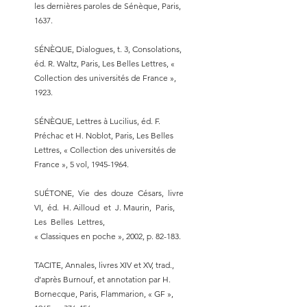
les dernières paroles de Sénèque, Paris,
1637.
SÉNÈQUE, Dialogues, t. 3, Consolations,
éd. R. Waltz, Paris, Les Belles Lettres, «
Collection des universités de France »,
1923.
SÉNÈQUE, Lettres à Lucilius, éd. F.
Préchac et H. Noblot, Paris, Les Belles
Lettres, « Collection des universités de
France », 5 vol,
1945-1964
.
SUÉTONE, Vie des douze Césars, livre
VI, éd. H. Ailloud et J. Maurin, Paris,
Les Belles Lettres,
« Classiques en poche », 2002, p. 82-183.
TACITE, Annales, livres XIV et XV, trad.,
d’après Burnouf, et annotation par H.
Bornecque, Paris, Flammarion, « GF »,