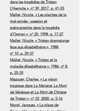
dans les tragédies de Tristan
L’Hermite », n° 39, 2017, p. 41-55
Mallet, Nicole, « Les plaintes de la
mal-aimée : passion et
scénographie dans la tragédie
d’Osman », n° 20, 1998, p. 17-27
Mallet, Nicole, « Tristan dramaturge
face aux élisabéthains », 1988,
n° 10, p. 29-37
Mallet, Nicole, « Tristan et la
maladie élisabéthaine », 1986, n° 8,
p. 25-35
Mazouer, Charles, « La vision
tragique dans
La Mariane
, La Mort
de Sénèque et
La Mort de Chrispe
de Tristan », n° 22, 2000, p. 5-16
Morel, Jacques, « La place de