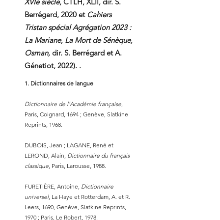
XVIe siècle
, CTLH, XLII, dir. S.
Berrégard, 2020 et
Cahiers
Tristan spécial Agrégation 2023 :
La Mariane, La Mort de Sénèque,
Osman,
dir. S. Berrégard et A.
Génetiot, 2022). .
Dictionnaires de langue
Dictionnaire de l’Académie française
,
Paris, Coignard, 1694 ; Genève, Slatkine
Reprints, 1968.
DUBOIS, Jean ; LAGANE, René et
LEROND, Alain,
Dictionnaire du français
classique
, Paris, Larousse, 1988.
FURETIÈRE, Antoine,
Dictionnaire
universel
, La Haye et Rotterdam, A. et R.
Leers, 1690, Genève, Slatkine Reprints,
1970 ; Paris, Le Robert, 1978.