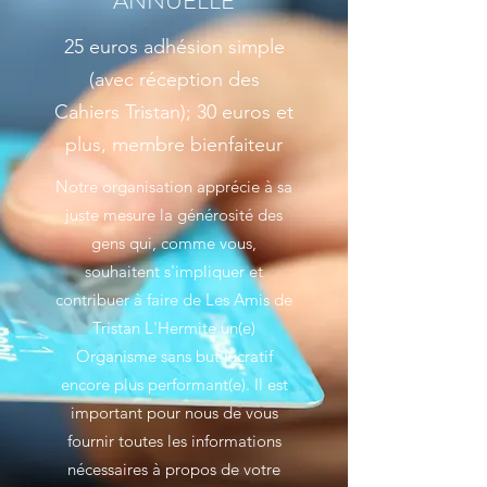
ANNUELLE
25 euros adhésion simple
(avec réception des
Cahiers Tristan); 30 euros et
plus, membre bienfaiteur
Notre organisation apprécie à sa
juste mesure la générosité des
gens qui, comme vous,
souhaitent s'impliquer et
contribuer à faire de Les Amis de
Tristan L'Hermite un(e)
Organisme sans but lucratif
encore plus performant(e). Il est
important pour nous de vous
fournir toutes les informations
nécessaires à propos de votre