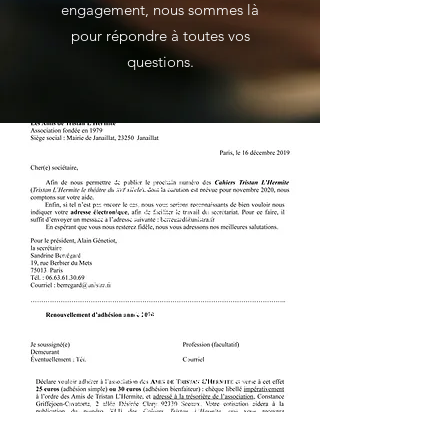
engagement, nous sommes là
pour répondre à toutes vos
questions.
BULLETIN
D'ADHÉSION
Vous pouvez nous aider à
promouvoir Tristan
l'Hermite
Pour adhérer, vous pouvez soit
nous faire parvenir ce bulletin
d'adhésion ou en ligne, via le
site helloasso,
ici