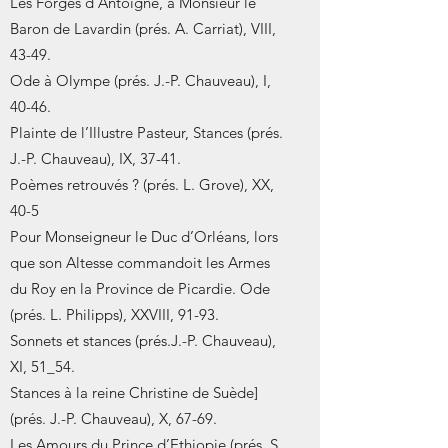
Les Forges d’Antoigné, à Monsieur le
Baron de Lavardin (prés. A. Carriat), VIII,
43-49.
Ode à Olympe (prés. J.-P. Chauveau), I,
40-46.
Plainte de l’Illustre Pasteur, Stances (prés.
J.-P. Chauveau), IX, 37-41.
Poèmes retrouvés ? (prés. L. Grove), XX,
40-5
Pour Monseigneur le Duc d’Orléans, lors
que son Altesse commandoit les Armes
du Roy en la Province de Picardie. Ode
(prés. L. Philipps), XXVIII, 91-93.
Sonnets et stances (prés.J.-P. Chauveau),
XI, 51_54.
Stances à la reine Christine de Suède]
(prés. J.-P. Chauveau), X, 67-69.
Les Amours du Prince d’Ethiopie (prés. S.