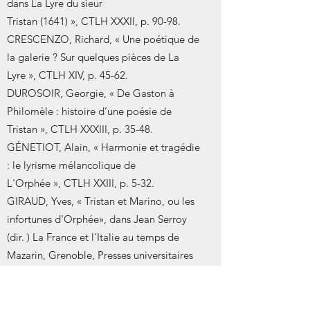
dans La Lyre du sieur
Tristan (1641) », CTLH XXXII, p. 90-98.
CRESCENZO, Richard, « Une poétique de
la galerie ? Sur quelques pièces de La
Lyre », CTLH XIV, p. 45-62.
DUROSOIR, Georgie, « De Gaston à
Philomèle : histoire d’une poésie de
Tristan », CTLH XXXIII, p. 35-48.
GÉNETIOT, Alain, « Harmonie et tragédie
: le lyrisme mélancolique de
L'Orphée », CTLH XXIII, p. 5-32.
GIRAUD, Yves, « Tristan et Marino, ou les
infortunes d'Orphée», dans Jean Serroy
(dir. ) La France et l'Italie au temps de
Mazarin, Grenoble, Presses universitaires
de Grenoble, 1986, p.229-240.
GRAZIANI, Françoise, « La Lyre : Tristan et
le madrigal comme genre mariniste »,