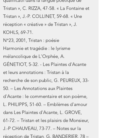
qualificatif dans la langue poétique de
Tristan », C. RIZZA, 47-58. « La Fontaine et
Tristan », J.-P. COLLINET, 59-68. « Une
réception « créative » de Tristan », J.
KOHLS, 69-71.
N°23, 2001, Tristan : poésie
Harmonie et tragédie : le lyrisme
mélancolique de L'Orphée, A.
GÉNETIOT, 5-32. - Les Plaintes d'Acante
et leurs annotations : Tristan à la
recherche de son public, G. PEUREUX, 33-
50. – Les Annotations aux Plaintes
d'Acante : le commentaire et son poème,
L. PHILIPPS, 51-60. – Emblèmes d'amour
dans Les Plaintes d'Acante, L. GROVE,
61-72. – Tristan et les plaisirs de Monsieur,
J.-P CHAUVEAU, 73-77. – Notes sur la
réception de Tristan, G. BANDERIER, 78 –