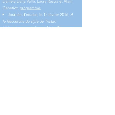
Daniela Dalla Valle, Laura Rescia et Alain
Génetiot,
programme
Journée d'études, le 12 février 2016,
A
la Recherche du style de Tristan
L'Hermite,
organisée par Claire Fourquet
Gracieux à l'université Paris-Est,
programme et affiche
Journée d'études, le 23 février 2018,
organisée par Constance Griffejoen,
MINERVE PENSIVE La réflexion sur la
guerre au temps de Tristan,
programme
Journée d'études, Jeudi 21 février 2019
- Académie française, organisée par
Sophie Tonolo,
Tristan et l'Académie
Française
,
programme